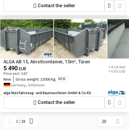
Contact the seller
ALGA AB 15, Abrollcontainer, 15m³, Türen
5 490
≈ 8 116 SGD
EUR
≈ 6 331 USD
Price excl. VAT
New
Gross weight:
15000 kg
NEW
Germany, Sittensen
alga Nutzfahrzeug- und Baumaschinen GmbH & Co.KG
Contact the seller
20
1
/
28