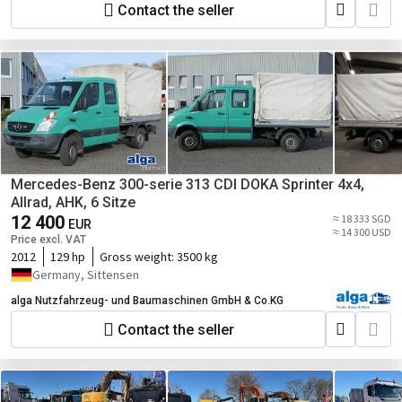
Contact the seller
Mercedes-Benz 300-serie 313 CDI DOKA Sprinter 4x4,
Allrad, AHK, 6 Sitze
12 400
≈ 18 333 SGD
EUR
≈ 14 300 USD
Price excl. VAT
2012
129 hp
Gross weight:
3500 kg
Germany, Sittensen
alga Nutzfahrzeug- und Baumaschinen GmbH & Co.KG
Contact the seller