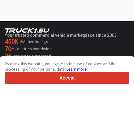
Your trusted commercial vehicle marketplace since 2003
450K +
Active listings
70+
Countries worldwide
36
Languages supported
By using this website, you agree to the use of cookies and the
4.7/5
processing of your personal data.
Learn more
Trustpilot
Accept
For sellers
Promotion services
Paid services pricing
Support
For buyers