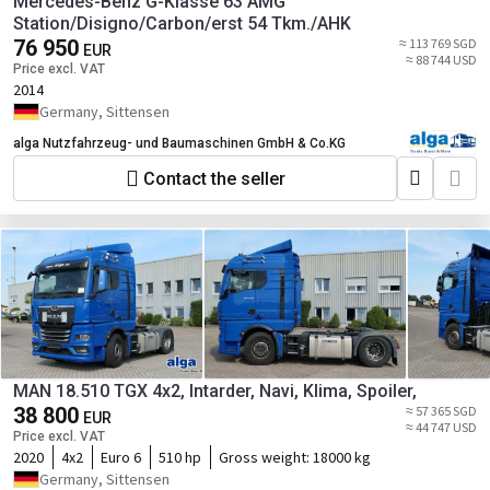
Mercedes-Benz G-Klasse 63 AMG
Station/Disigno/Carbon/erst 54 Tkm./AHK
76 950
≈ 113 769 SGD
EUR
≈ 88 744 USD
Price excl. VAT
2014
Germany, Sittensen
alga Nutzfahrzeug- und Baumaschinen GmbH & Co.KG
Contact the seller
MAN 18.510 TGX 4x2, Intarder, Navi, Klima, Spoiler,
38 800
≈ 57 365 SGD
EUR
≈ 44 747 USD
Price excl. VAT
2020
4x2
Euro 6
510 hp
Gross weight:
18000 kg
Germany, Sittensen