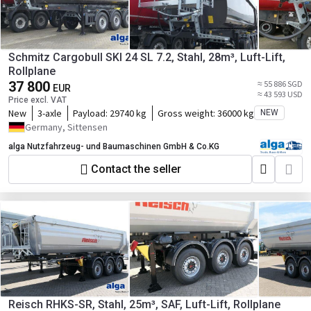
Schmitz Cargobull SKI 24 SL 7.2, Stahl, 28m³, Luft-Lift,
Rollplane
37 800
≈ 55 886 SGD
EUR
≈ 43 593 USD
Price excl. VAT
New
3-axle
Payload:
29740 kg
Gross weight:
36000 kg
NEW
Germany, Sittensen
alga Nutzfahrzeug- und Baumaschinen GmbH & Co.KG
Contact the seller
Reisch RHKS-SR, Stahl, 25m³, SAF, Luft-Lift, Rollplane