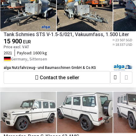
Tank Schmies STS V-1.5-S/021, Vakuumfass, 1.500 Liter
15 900
≈ 23 507 SGD
EUR
≈ 18 337 USD
Price excl. VAT
2021
Payload:
1600 kg
Germany, Sittensen
alga Nutzfahrzeug- und Baumaschinen GmbH & Co.KG
Contact the seller