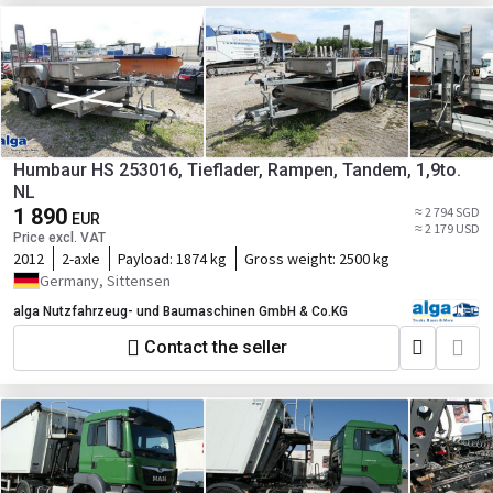
Humbaur HS 253016, Tieflader, Rampen, Tandem, 1,9to.
NL
1 890
≈ 2 794 SGD
EUR
≈ 2 179 USD
Price excl. VAT
2012
2-axle
Payload:
1874 kg
Gross weight:
2500 kg
Germany, Sittensen
alga Nutzfahrzeug- und Baumaschinen GmbH & Co.KG
Contact the seller