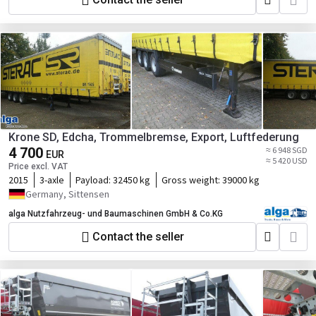
Krone SD, Edcha, Trommelbremse, Export, Luftfederung
4 700
≈ 6 948 SGD
EUR
≈ 5 420 USD
Price excl. VAT
2015
3-axle
Payload:
32450 kg
Gross weight:
39000 kg
Germany, Sittensen
alga Nutzfahrzeug- und Baumaschinen GmbH & Co.KG
Contact the seller