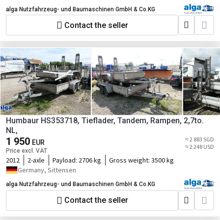
alga Nutzfahrzeug- und Baumaschinen GmbH & Co.KG
Contact the seller
Humbaur HS353718, Tieflader, Tandem, Rampen, 2,7to.
NL,
1 950
≈ 2 883 SGD
EUR
≈ 2 248 USD
Price excl. VAT
2012
2-axle
Payload:
2706 kg
Gross weight:
3500 kg
Germany, Sittensen
alga Nutzfahrzeug- und Baumaschinen GmbH & Co.KG
Contact the seller