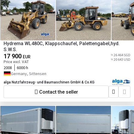
Hydrema WL480C, Klappschaufel, Palettengabel,hyd.
S.W.S.
17 900
≈ 26 464 SGD
EUR
≈ 20 643 USD
Price excl. VAT
2008
6000 h
Germany, Sittensen
alga Nutzfahrzeug- und Baumaschinen GmbH & Co.KG
Contact the seller