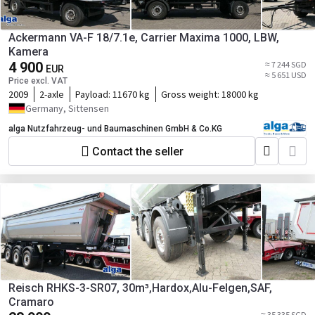
Ackermann VA-F 18/7.1e, Carrier Maxima 1000, LBW,
Kamera
4 900
≈ 7 244 SGD
EUR
≈ 5 651 USD
Price excl. VAT
2009
2-axle
Payload:
11670 kg
Gross weight:
18000 kg
Germany, Sittensen
alga Nutzfahrzeug- und Baumaschinen GmbH & Co.KG
Contact the seller
Reisch RHKS-3-SR07, 30m³,Hardox,Alu-Felgen,SAF,
Cramaro
≈ 35 335 SGD