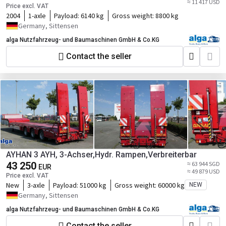
≈ 11 417 USD
Price excl. VAT
2004
1-axle
Payload:
6140 kg
Gross weight:
8800 kg
Germany, Sittensen
alga Nutzfahrzeug- und Baumaschinen GmbH & Co.KG
Contact the seller
AYHAN 3 AYH, 3-Achser,Hydr. Rampen,Verbreiterbar
43 250
≈ 63 944 SGD
EUR
≈ 49 879 USD
Price excl. VAT
New
3-axle
Payload:
51000 kg
Gross weight:
60000 kg
NEW
Germany, Sittensen
alga Nutzfahrzeug- und Baumaschinen GmbH & Co.KG
Contact the seller