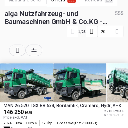
555
239
alga Nutzfahrzeug- und
555
Baumaschinen GmbH & Co.KG -
vehicles for sale
20
1
/
28
MAN 26.520 TGX BB 6x4, Bordamtik, Cramaro, Hydr.,AHK
146 250
≈ 216 229 SGD
EUR
≈ 168 667 USD
Price excl. VAT
2024
6x4
Euro 6
520 hp
Gross weight:
28000 kg