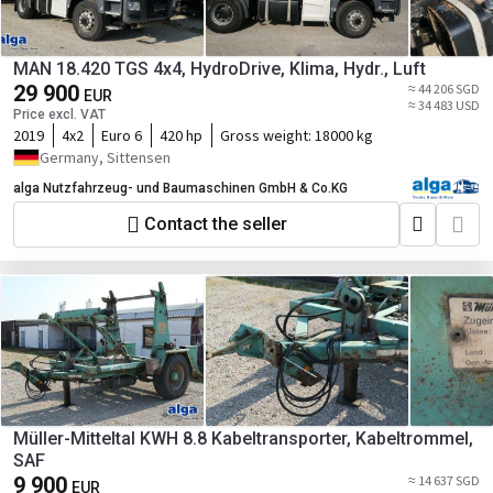
MAN 18.420 TGS 4x4, HydroDrive, Klima, Hydr., Luft
29 900
≈ 44 206 SGD
EUR
≈ 34 483 USD
Price excl. VAT
2019
4x2
Euro 6
420 hp
Gross weight:
18000 kg
Germany, Sittensen
alga Nutzfahrzeug- und Baumaschinen GmbH & Co.KG
Contact the seller
Müller-Mitteltal KWH 8.8 Kabeltransporter, Kabeltrommel,
SAF
9 900
≈ 14 637 SGD
EUR