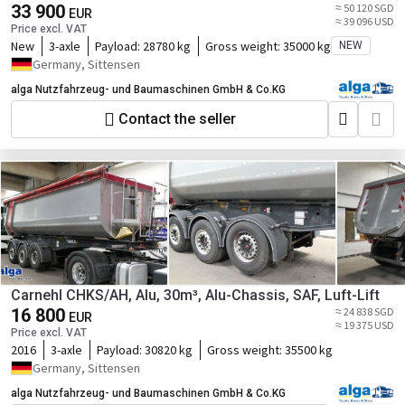
33 900
≈ 50 120 SGD
EUR
≈ 39 096 USD
Price excl. VAT
New
3-axle
Payload:
28780 kg
Gross weight:
35000 kg
NEW
Germany, Sittensen
alga Nutzfahrzeug- und Baumaschinen GmbH & Co.KG
Contact the seller
Carnehl CHKS/AH, Alu, 30m³, Alu-Chassis, SAF, Luft-Lift
16 800
≈ 24 838 SGD
EUR
≈ 19 375 USD
Price excl. VAT
2016
3-axle
Payload:
30820 kg
Gross weight:
35500 kg
Germany, Sittensen
alga Nutzfahrzeug- und Baumaschinen GmbH & Co.KG