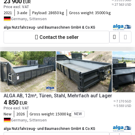
23 900
EUR
≈ 27 563 USD
Price excl. VAT
2021
3-axle
Payload:
28650 kg
Gross weight:
35000 kg
Germany, Sittensen
alga Nutzfahrzeug- und Baumaschinen GmbH & Co.KG
Contact the seller
ALGA AB, 12m³, Türen, Stahl, Mehrfach auf Lager
4 850
≈ 7 170 SGD
EUR
≈ 5 593 USD
Price excl. VAT
New
2026
Gross weight:
15000 kg
NEW
Germany, Sittensen
alga Nutzfahrzeug- und Baumaschinen GmbH & Co.KG